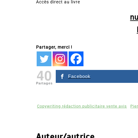
Accès direct au livre
n
Partager, merci !
40
Facebook
Partages
Copywriting rédaction publicitaire vente avis
Pie
Auteur/autrice