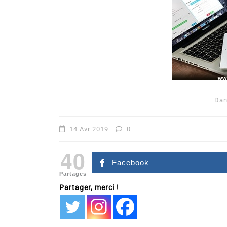
Da
Dans
Romance
14 Avr 2019
0
Romances – l’actualité : 
40
2026
Facebook
Partages
6 Juil 2026
0
Partager, merci !
littérature sentimentale
romance