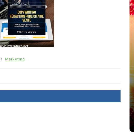
ns
Marketing
été
Dans
Thriller
Le coupable n’est pas Camille
de Clara Delcourt
8 Juil 2026
0