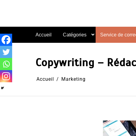
Aller
au
contenu
Accueil
Catégories
Service de correc
Copywriting – Rédac
Accueil
Marketing