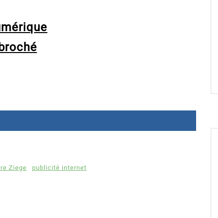
umérique
broché
rre Ziege
publicité internet