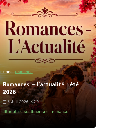
Dans
Romance
Romances – l’actualité : été
Dans
Thriller
2026
Le coupab
6 Juil 2026
0
de Clara 
littérature sentimentale
romance
8 Juil 2026