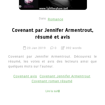
Dans
Romance
Covenant par Jennifer Armentrout,
résumé et avis
23 Jan 2019
0
392 words
Covenant par Jennifer Armentrout. Découvrez le
résumé, les votes et avis des lecteurs ainsi que
quelques mots sur l’auteur.
Covenant avis
Covenant Jennifer Armentrout
Covenant roman résumé
Lire la suite