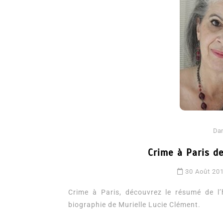
Dans
Romance
Da
Romances – l’actualité : 
Crime à Paris d
2026
30 Août 20
6 Juil 2026
0
3 052 words
littérature sentimentale
romance
Crime à Paris, découvrez le résumé de l’h
biographie de Murielle Lucie Clément.