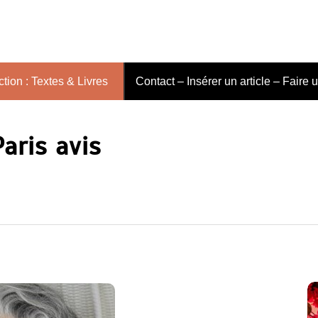
tion : Textes & Livres
Contact – Insérer un article – Faire 
aris avis