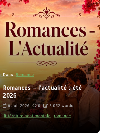
Dans
Romance
Romances – l’actualité : été
Dans
Thriller
2026
Le coupab
6 Juil 2026
0
3 052 words
de Clara 
littérature sentimentale
romance
8 Juil 2026