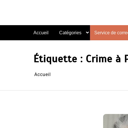
Aller
au
contenu
Accueil
Catégories
Service de correc
Étiquette :
Crime à P
Accueil