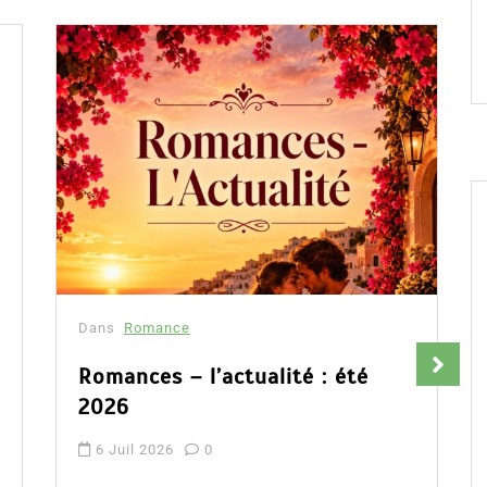
Dans
Romance
Fleur aux pétales d’or : la
romance auto éditée qui séduit
Amazon France
9 Avr 2026
0
Partager, merci !Fleur aux pétales d’or de
Flora Péony, découvrez notre avis, la
présentation complète de cette romance