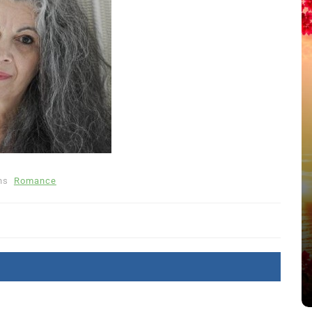
Dans
Romance
ns
Romance
Romances – l’actualité : été
2026
6 Juil 2026
0
littérature sentimentale
romance