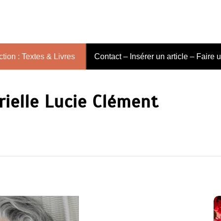
tion : Textes & Livres
Contact – Insérer un article – Faire 
rielle Lucie Clément