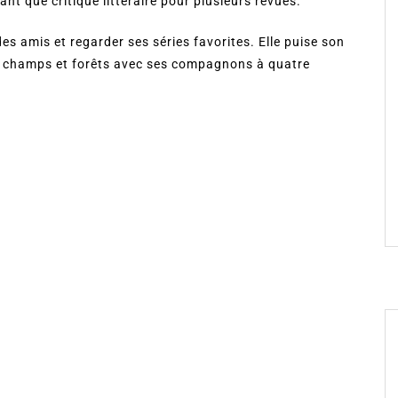
ant que critique littéraire pour plusieurs revues.
des amis et regarder ses séries favorites. Elle puise son
rs champs et forêts avec ses compagnons à quatre