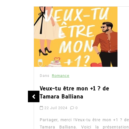
Dans
Romance
Romances – l’actualité : été
2026
6 Juil 2026
0
Partager, merci ! Romances – l’actualité :
n +1 ? de
été 2026. Trois nouveautés récentes à lire
sentation
si vous aimez les histoires d’amour, les
xtrait, et
faux...