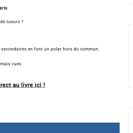
aris
 de tueurs ?
s secondaires en font un polar hors du commun.
amais vues
ect au livre ici !