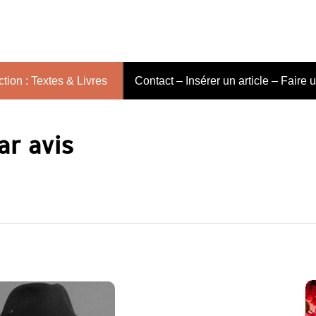
tion : Textes & Livres
Contact – Insérer un article – Faire 
ar avis