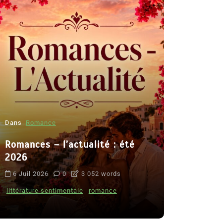
Dans
Romance
Romances – l’actualité : été
Dans
Thriller
2026
Le coupab
6 Juil 2026
0
3 052 words
de Clara 
littérature sentimentale
romance
8 Juil 2026