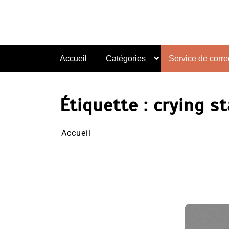
Aller
au
contenu
Accueil
Catégories
Service de correc
Étiquette :
crying st
Accueil