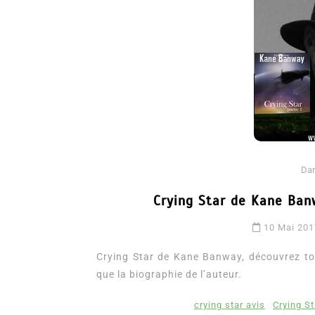
Da
Dans
Romance
Crying Star de Kane Ban
Romances – l’actualité : 
2026
10 Mai 201
6 Juil 2026
0
3 052 words
Crying Star de Kane Banway, découvrez tous
littérature sentimentale
romance
que la biographie de l’auteur.
crying star avis
Crying S