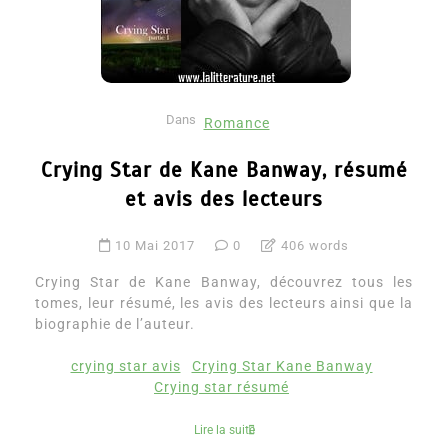
Dans
Romance
Crying Star de Kane Banway, résumé
et avis des lecteurs
10 Mai 2017
0
406 words
Crying Star de Kane Banway, découvrez tous les
tomes, leur résumé, les avis des lecteurs ainsi que la
biographie de l’auteur.
crying star avis
Crying Star Kane Banway
Crying star résumé
Lire la suite