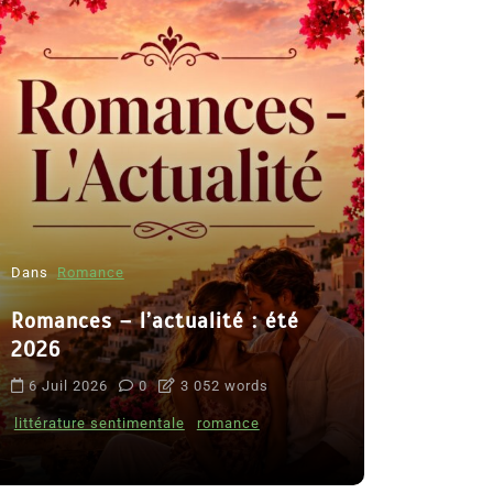
Dans
Romance
Romances – l’actualité : été
Dans
Thriller
2026
Le coupab
6 Juil 2026
0
3 052 words
de Clara 
littérature sentimentale
romance
8 Juil 2026