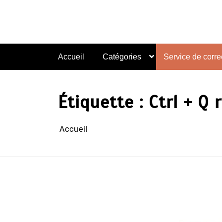
Aller
au
contenu
Accueil
Catégories
Service de correc
Étiquette :
Ctrl + Q
Accueil