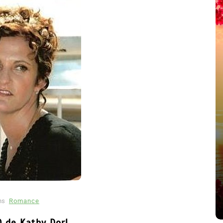
été
Dans
Thriller
Le coupable n’est pas Camille
de Clara Delcourt
8 Juil 2026
0
4 779 words
ns
Romance
Q de Kathy Dorl