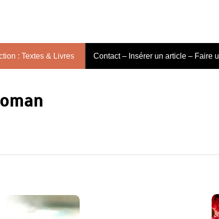
tion : Textes & Livres
Contact – Insérer un article – Faire 
 roman