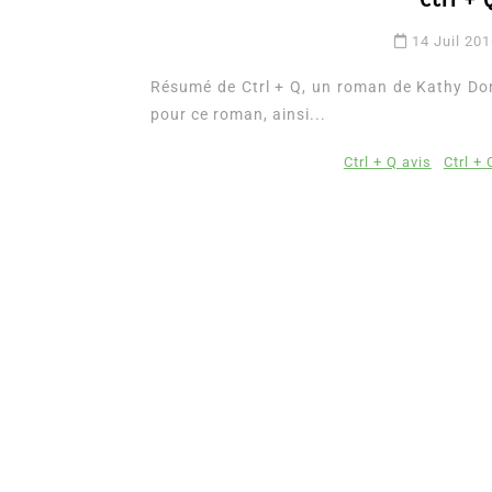
14 Juil 20
Résumé de Ctrl + Q, un roman de Kathy Dorl
pour ce roman, ainsi...
Ctrl + Q avis
Ctrl +