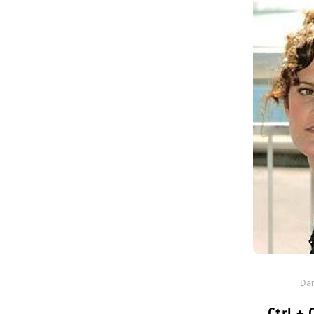
Dans
Romance
Romances – l’actualité : 
2026
6 Juil 2026
0
3 052 words
littérature sentimentale
romance
Da
Ctrl + 