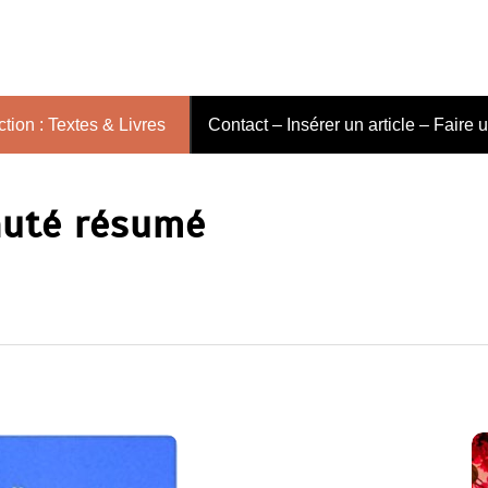
tion : Textes & Livres
Contact – Insérer un article – Faire 
auté résumé