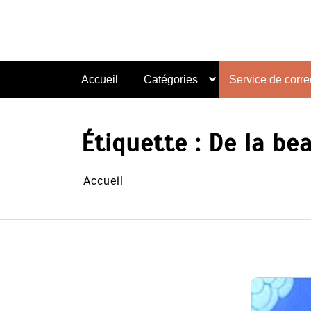
Aller
au
contenu
Accueil
Catégories
Service de correc
Étiquette :
De la be
Accueil