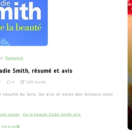
ns
Romance
adie Smith, résumé et avis
Dans
Romance
7
0
358 words
Romances – l
ns
Thriller
2026
résumé du livre, les avis et votes des lecteurs ainsi
e coupable n’est pas Camille
6 Juil 2026
e Clara Delcourt
littérature senti
auté roman
De la beauté Zadie Smith avis
8 Juil 2026
0
4 779 words
Lire la suite