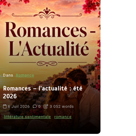
’actualité : été
Dans
Thriller
Le coupable n’est pas C
0
3 052 words
de Clara Delcourt
mentale
romance
8 Juil 2026
0
4 779 wor