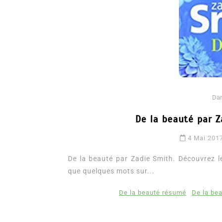
Da
De la beauté par Z
Dans
Romance
4 Mai 201
Romances – l’actualité : été
Da
2026
De la beauté par Zadie Smith. Découvrez le 
L
que quelques mots sur...
6 Juil 2026
0
3 052 words
d
littérature sentimentale
romance
De la beauté résumé
De la be