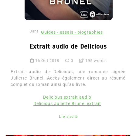
Dans
Guides - essais - biographies
Extrait audio de Delicious
16 Oct 2018
0
195 words
Extrait audio de Delicious, une romance signée
Juliette Brunel. Accès également direct au résumé
complet du roman ainsi qu’au livre.
Delicious extrait audio
Delicious Juliette Brunel extrait
Lire la suite