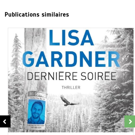
Publications similaires
Dans
Guides - essais - biographies
Thriller
Dernière Soirée – résumé et extrait
19 Fév 2025
0
Partager, merci !Dernière Soirée de Lisa Gardner.
Voici quelques mots sur l’auteure, le résumé de
l’histoire, des citations et avis ainsi que...