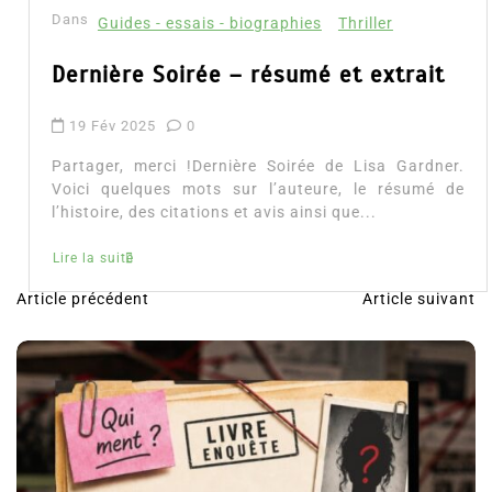
Lire la suite
Article précédent
Article suivant
N
a
v
i
g
a