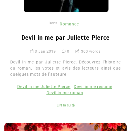
Dans
Romance
Devil in me par Juliette Pierce
3 Jan 2019
0
300 words
Devil in me par Juliette Pierce. Découvrez l’histoire
du roman, les votes et avis des lecteurs ainsi que
quelques mots de l’auteure.
Devil in me Juliette Pierce
Devil in me résumé
Devil in me roman
Lire la suite