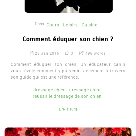
Dans
Cours - Loisirs - Cuisine
Comment éduquer son chien ?
23 Jan 2016
0
498 words
Comment éduquer son chien. Un éducateur canin
vous révèle comment y parvenir facilement à travers
son guide qui est une référence.
dressage chien
dressage chiot
réussir le dressage de son chien
Lire la suite