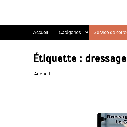
Aller
au
contenu
Accueil
Catégories
Service de correc
Étiquette :
dressage
Accueil