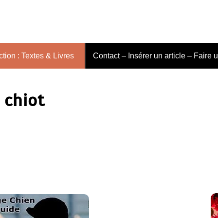
tion : Textes & Livres
Contact – Insérer un article – Faire 
 chiot