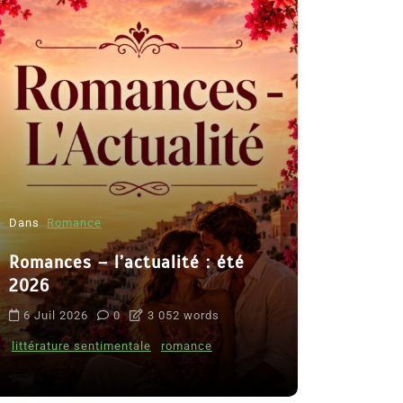
Dans
Romance
Romances – l’actualité : été
Dans
Thriller
2026
Le coupab
6 Juil 2026
0
3 052 words
de Clara 
littérature sentimentale
romance
8 Juil 2026