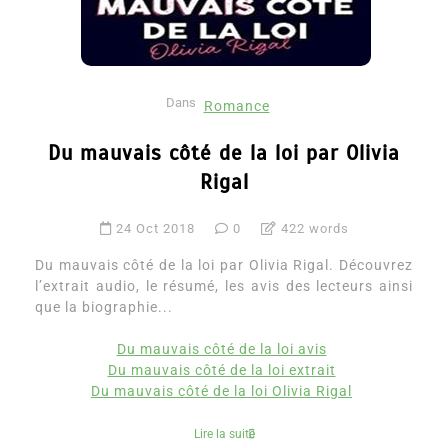
Dans
Romance
Du mauvais côté de la loi par Olivia
Rigal
24 Oct 2018
0
422 words
Du mauvais côté de la loi par Olivia Rigal. Découvrez
l’extrait audio, le résumé, les avis des lecteurs ainsi
que la biographie...
Du mauvais côté de la loi avis
Du mauvais côté de la loi extrait
Du mauvais côté de la loi Olivia Rigal
Lire la suite