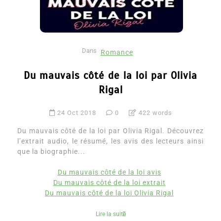
Dans
Romance
Du mauvais côté de la loi par Olivia
Rigal
24 Oct 2018
0
422 words
Du mauvais côté de la loi par Olivia Rigal. Découvrez
l’extrait audio, le résumé, les avis des lecteurs ainsi
que la biographie...
Du mauvais côté de la loi avis
Du mauvais côté de la loi extrait
Du mauvais côté de la loi Olivia Rigal
Lire la suite