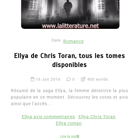
Dans
Romance
Ellya de Chris Toran, tous les tomes
disponibles
16 Jan 2016
0
400 words
Résumé de la saga Ellya, la femme détective la plus
populaire en ce moment. Découvrez les votes et avis
ainsi que l’accès...
Ellya avis commentaires
Ellya Chris Toran
Ellya roman
Lire la suite