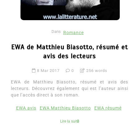
Dans
Romance
EWA de Matthieu Biasotto, résumé et
avis des lecteurs
8 Mar 2017
0
256 words
EWA de Matthieu Biasotto, résumé et avis des
lecteurs. Découvrez également qui est l’auteur ainsi
que l’accès direct à son roman.
EWA avis
EWA Matthieu Biasotto
EWA résumé
Lire la suite