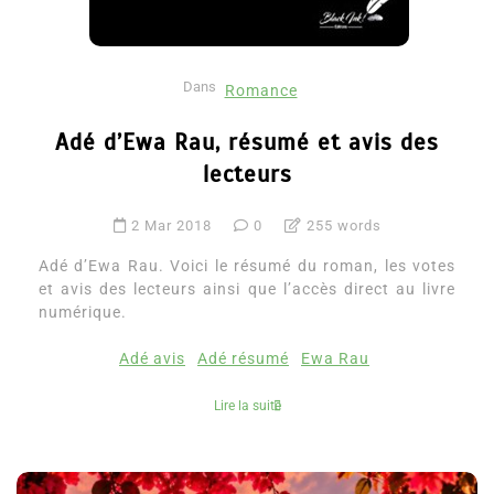
Dans
Romance
Adé d’Ewa Rau, résumé et avis des
lecteurs
2 Mar 2018
0
255 words
Adé d’Ewa Rau. Voici le résumé du roman, les votes
et avis des lecteurs ainsi que l’accès direct au livre
numérique.
Adé avis
Adé résumé
Ewa Rau
Lire la suite