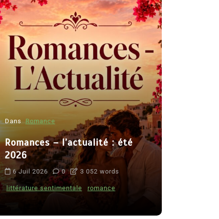
Dans
Romance
Romances – l’actualité : été
Dans
Thriller
2026
Le coupab
6 Juil 2026
0
3 052 words
de Clara 
littérature sentimentale
romance
8 Juil 2026