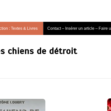
tion : Textes & Livres
Contact – Insérer un article – Faire 
es chiens de détroit