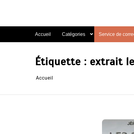
Aller
au
contenu
Accueil
Catégories
Service de correc
Étiquette :
extrait l
Accueil