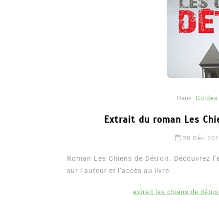
Dans
Guides 
Extrait du roman Les Chi
Dans
Romance
20 Déc 20
Romances – l’actualité : 
2026
Roman Les Chiens de Détroit. Découvrez l’ex
sur l’auteur et l’accès au livre.
6 Juil 2026
0
3 052 words
littérature sentimentale
romance
extrait les chiens de détroi