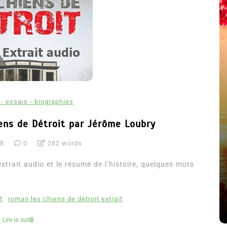
- essais - biographies
ens de Détroit par Jérôme Loubry
18
0
282 words
été
Dans
Thriller
trait audio et le résumé de l’histoire, quelques mots
Le coupable n’est pas Camille
de Clara Delcourt
t
roman les chiens de détroit extrait
8 Juil 2026
0
4 779 words
Lire la suite