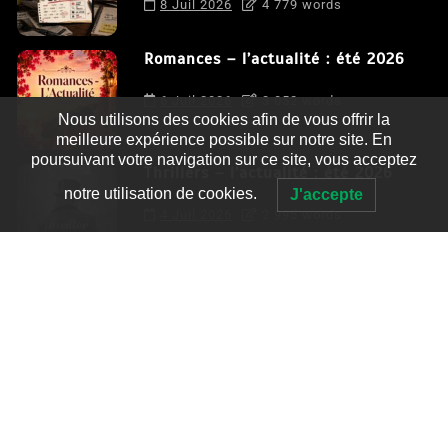
8 Juil 2026
4 779 words
Romances – l’actualité : été 2026
6 Juil 2026
3 052 words
Nous utilisons des cookies afin de vous offrir la
meilleure expérience possible sur notre site. En
poursuivant votre navigation sur ce site, vous acceptez
Thrillers – l’actualité : été 2026
notre utilisation de cookies.
J'accepte
4 Juil 2026
2 995 words
Le coupable n’est pas Camille de
Clara Delcourt
0
4 779 words
Romances – l’actualité : été 2026