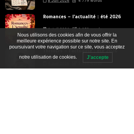
8 Juil 2026
4 779 words
Romances – l’actualité : été 2026
6 Juil 2026
3 052 words
Nous utilisons des cookies afin de vous offrir la
meilleure expérience possible sur notre site. En
poursuivant votre navigation sur ce site, vous acceptez
Thrillers – l’actualité : été 2026
notre utilisation de cookies.
J'accepte
4 Juil 2026
2 995 words
Le coupable n’est pas Camille de
Clara Delcourt
0
4 779 words
Romances – l’actualité : été 2026