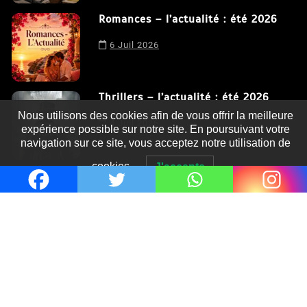
Romances – l’actualité : été 2026
6 Juil 2026
Thrillers – l’actualité : été 2026
Nous utilisons des cookies afin de vous offrir la meilleure
expérience possible sur notre site. En poursuivant votre
4 Juil 2026
navigation sur ce site, vous acceptez notre utilisation de
cookies.
J'accepte
Le coupable n’est pas Camille de
Clara Delcourt
0
Romances – l’actualité : été 2026
0