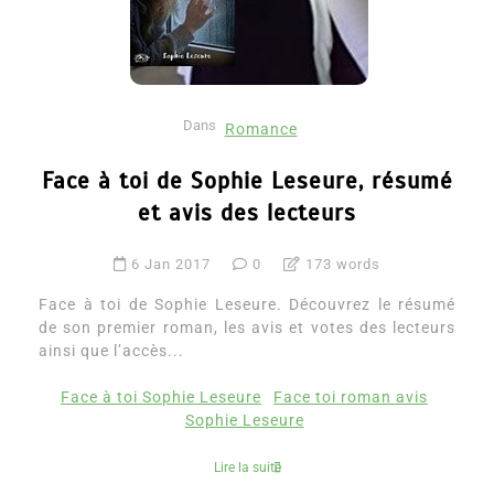
Dans
Romance
Face à toi de Sophie Leseure, résumé
et avis des lecteurs
6 Jan 2017
0
173 words
Face à toi de Sophie Leseure. Découvrez le résumé
de son premier roman, les avis et votes des lecteurs
ainsi que l’accès...
Face à toi Sophie Leseure
Face toi roman avis
Sophie Leseure
Lire la suite