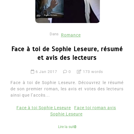
Dans
Romance
Face à toi de Sophie Leseure, résumé
et avis des lecteurs
6 Jan 2017
0
173 words
Face à toi de Sophie Leseure. Découvrez le résumé
de son premier roman, les avis et votes des lecteurs
ainsi que l’accès...
Face à toi Sophie Leseure
Face toi roman avis
Sophie Leseure
Lire la suite