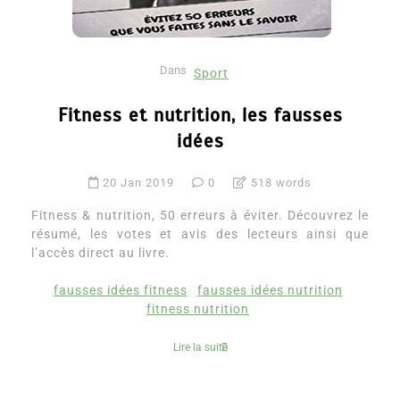
Dans
Sport
Fitness et nutrition, les fausses
idées
20 Jan 2019
0
518 words
Fitness & nutrition, 50 erreurs à éviter. Découvrez le
résumé, les votes et avis des lecteurs ainsi que
l’accès direct au livre.
fausses idées fitness
fausses idées nutrition
fitness nutrition
Lire la suite