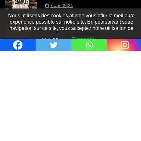
Nous utilisons des cookies afin de vous offrir la meilleure
8 Juil 2026
expérience possible sur notre site. En poursuivant votre
navigation sur ce site, vous acceptez notre utilisation de
Romances – l’actualité : été 2026
cookies.
J'accepte
6 Juil 2026
Thrillers – l’actualité : été 2026
4 Juil 2026
Le coupable n’est pas Camille de
Clara Delcourt
0