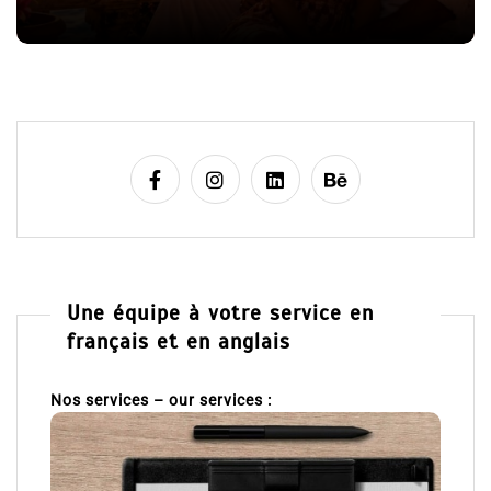
l
8 Juil 2026
0
e
Une équipe à votre service en
français et en anglais
Nos services – our services :