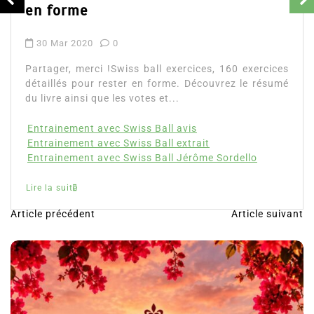
29 Mar 2020
0
Partager, merci !Musculation che
matériel. Découvrez le guide prati
de ses vidéos. Voici toute l’informa
, 160 exercices
direct...
uvrez le résumé
musculation sans machine
Lire la suite
 Sordello
Article précédent
Article suivant
N
a
v
i
g