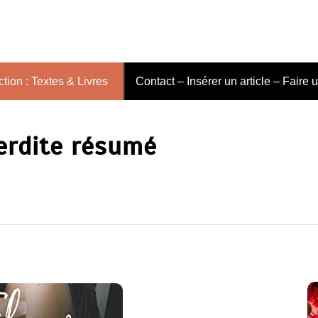
tion : Textes & Livres
Contact – Insérer un article – Faire 
terdite résumé