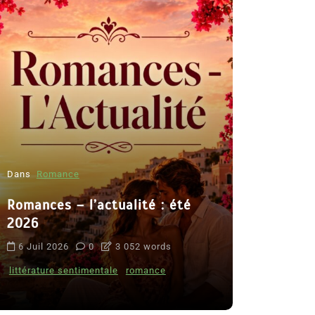
Dans
Romance
Romances – l’actualité : été
Dans
Thriller
2026
Le coupab
6 Juil 2026
0
3 052 words
de Clara 
littérature sentimentale
romance
8 Juil 2026