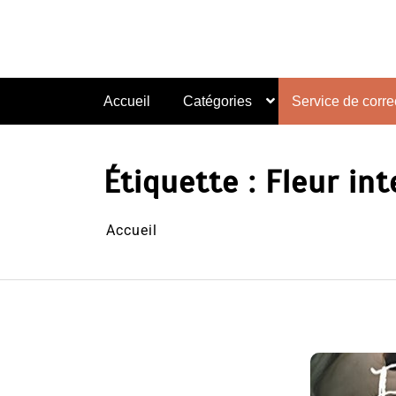
Aller
au
contenu
Accueil
Catégories
Service de correc
Étiquette :
Fleur in
Accueil