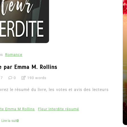
ns
Romance
te par Emma M. Rollins
17
0
193 words
été
Dans
Thriller
rez le résumé du livre, les votes et avis des lecteurs
Le coupable n’est pas Camille
de Clara Delcourt
dite Emma M Rollins
Fleur interdite résumé
8 Juil 2026
0
4 779 words
Lire la suite