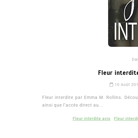
Da
Fleur interdi
Dans
Romance
10 Août 20
Romances – l’actualité : 
2026
Fleur interdite par Emma M. Rollins. Découv
ainsi que l’accès direct au...
6 Juil 2026
0
3 052 words
Fleur interdite avis
Fleur inter
littérature sentimentale
romance