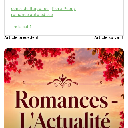
Partager, merci !Fleur aux pétales d’or de Flora
Péony, découvrez notre avis, la présentation
complète de cette romance ainsi que l’accès direct...
conte de Raiponce
Flora Péony
romance auto éditée
Lire la suite
Article précédent
Article suivant
N
a
v
i
g
a
t
i
o