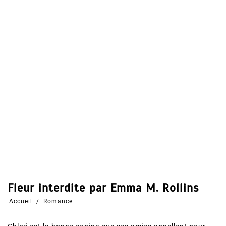
Dans
Romance
10 Août 2017
0
40
Partages
Partager, merci !
Fleur interdite par Emma M. Rollins.
Découvrez le résumé du livre, les votes et
avis des lecteurs ainsi que l’accès direct au
roman.