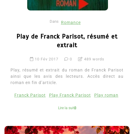
Dans
Romance
Play de Franck Parisot, résumé et
extrait
10 Fév 2017
0
489 words
Play, résumé et extrait du roman de Franck Parisot
ainsi que les avis des lecteurs. Accès direct au
roman en fin d’article.
Franck Parisot
Play Franck Parisot
Play roman
Lire la suite