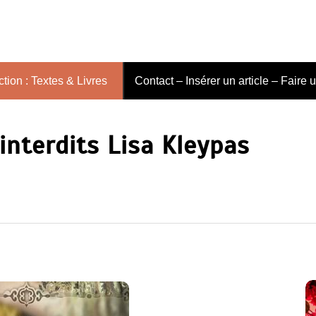
tion : Textes & Livres
Contact – Insérer un article – Faire 
interdits Lisa Kleypas