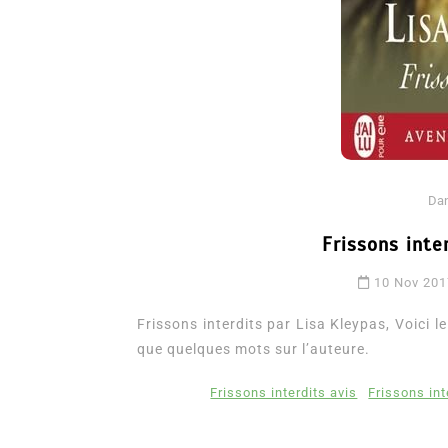
Da
Frissons inte
Dans
Romance
10 Nov 20
Romances – l’actualité : 
2026
Frissons interdits par Lisa Kleypas, Voici l
que quelques mots sur l’auteure.
6 Juil 2026
0
3 052 words
littérature sentimentale
romance
Frissons interdits avis
Frissons int