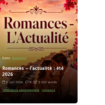
Dans
Romance
Romances – l’actualité : été
Dans
Thriller
2026
Le coupab
6 Juil 2026
0
3 052 words
de Clara 
littérature sentimentale
romance
8 Juil 2026