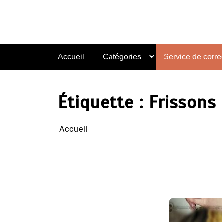
Aller
au
contenu
Accueil
Catégories
Service de correc
Étiquette :
Frissons 
Accueil