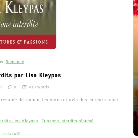
ns
Romance
rdits par Lisa Kleypas
17
0
410 words
été
Dans
Thriller
e résumé du roman, les votes et avis des lecteurs ainsi
Le coupable n’est pas Camille
de Clara Delcourt
erdits Lisa Kleypas
Frissons interdits résumé
8 Juil 2026
0
4 779 words
Lire la suite