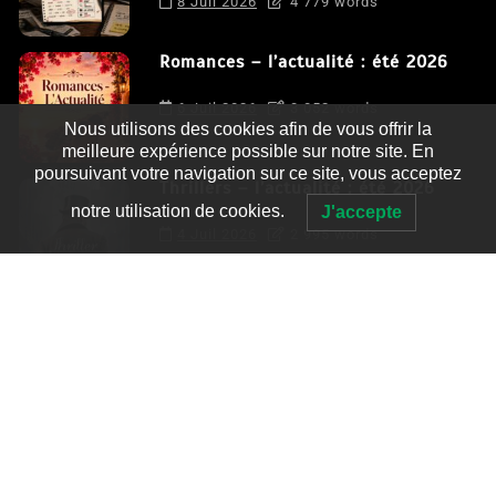
8 Juil 2026
4 779 words
Romances – l’actualité : été 2026
6 Juil 2026
3 052 words
Nous utilisons des cookies afin de vous offrir la
meilleure expérience possible sur notre site. En
poursuivant votre navigation sur ce site, vous acceptez
Thrillers – l’actualité : été 2026
notre utilisation de cookies.
J'accepte
4 Juil 2026
2 995 words
Le coupable n’est pas Camille de
Clara Delcourt
0
4 779 words
Romances – l’actualité : été 2026