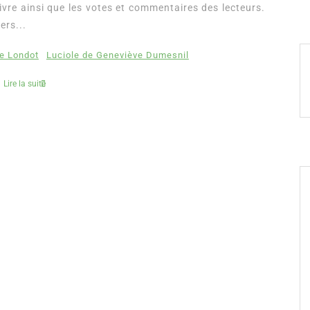
vre ainsi que les votes et commentaires des lecteurs.
ers...
e Londot
Luciole de Geneviève Dumesnil
Lire la suite