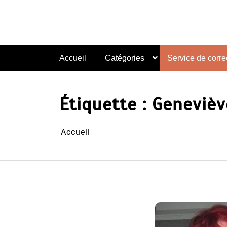
Aller
au
contenu
Accueil
Catégories
Service de correc
Étiquette :
Genevièv
Accueil