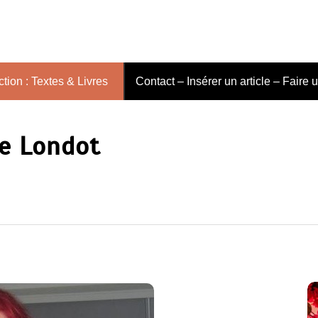
tion : Textes & Livres
Contact – Insérer un article – Faire 
e Londot