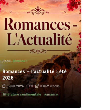
Dans
Romance
Romances – l’actualité : été
Dans
Thriller
2026
Le coupab
6 Juil 2026
0
3 052 words
de Clara 
littérature sentimentale
romance
8 Juil 2026