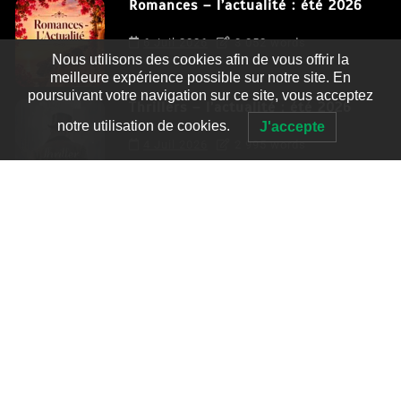
Romances – l’actualité : été 2026
6 Juil 2026
3 052 words
Nous utilisons des cookies afin de vous offrir la
meilleure expérience possible sur notre site. En
poursuivant votre navigation sur ce site, vous acceptez
Thrillers – l’actualité : été 2026
notre utilisation de cookies.
J'accepte
4 Juil 2026
2 995 words
Le coupable n’est pas Camille de
Clara Delcourt
0
4 779 words
Romances – l’actualité : été 2026
0
3 052 words