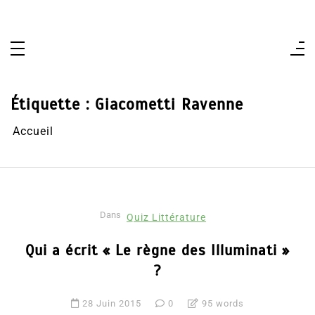
Aller
au
contenu
Étiquette :
Giacometti Ravenne
Accueil
Dans
Quiz Littérature
Qui a écrit « Le règne des Illuminati »
?
28 Juin 2015
0
95 words