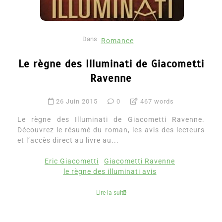
Dans
Romance
Le règne des Illuminati de Giacometti
Ravenne
26 Juin 2015
0
467 words
Le règne des Illuminati de Giacometti Ravenne.
Découvrez le résumé du roman, les avis des lecteurs
et l’accès direct au livre au...
Eric Giacometti
Giacometti Ravenne
le règne des illuminati avis
Lire la suite