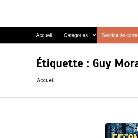
Aller
au
contenu
Accueil
Catégories
Service de correc
Étiquette :
Guy Mor
Accueil