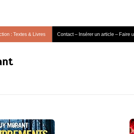
tion : Textes & Livres
Contact – Insérer un article – Faire 
ant