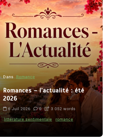
Dans
Romance
Romances – l’actualité : été
Dans
Thriller
2026
Le coupab
6 Juil 2026
0
3 052 words
de Clara 
littérature sentimentale
romance
8 Juil 2026