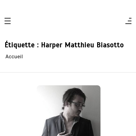
Aller
au
contenu
Étiquette :
Harper Matthieu Biasotto
Accueil