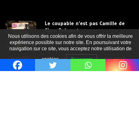
Le coupable n’est pas Camille de
Clara Delcourt
Nous utilisons des cookies afin de vous offrir la meilleure
8 Juil 2026
expérience possible sur notre site. En poursuivant votre
navigation sur ce site, vous acceptez notre utilisation de
Romances – l’actualité : été 2026
cookies.
J'accepte
6 Juil 2026
Thrillers – l’actualité : été 2026
4 Juil 2026