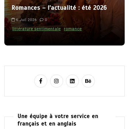
r
t
Le coupable n’est pas Camille de
i
Clara Delcourt
c
l
8 Juil 2026
0
e
Une équipe à votre service en
français et en anglais