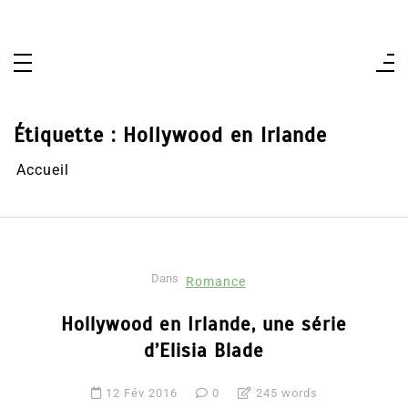
Aller
au
contenu
Étiquette :
Hollywood en Irlande
Accueil
Dans
Romance
Hollywood en Irlande, une série
d’Elisia Blade
12 Fév 2016
0
245 words