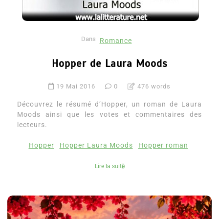
Dans
Romance
Hopper de Laura Moods
19 Mai 2016
0
476 words
Découvrez le résumé d’Hopper, un roman de Laura
Moods ainsi que les votes et commentaires des
lecteurs.
Hopper
Hopper Laura Moods
Hopper roman
Lire la suite