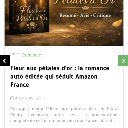
Dans
Romance
Collector Dea
résumé et av
16 Fév 2025
Partager, merci 
d’Emily Blaine. V
ales d’or : la romance
ainsi que l’accès d
qui séduit Amazon
Lire la suite
!Fleur aux pétales d’or de Flora
z notre avis, la présentation
romance ainsi que l’accès direct...