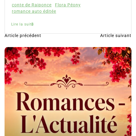
e
Flora Péony
tée
Article précédent
Article suivant
N
a
v
i
g
a
t
i
o
n
d