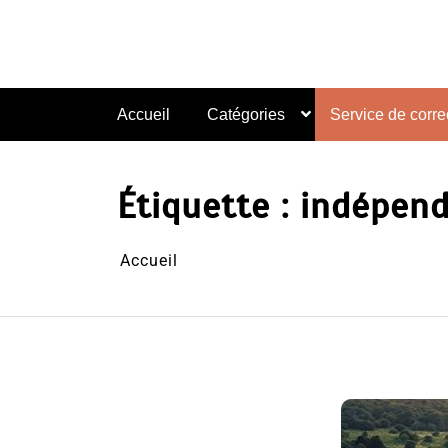
Aller
au
contenu
Accueil
Catégories
Service de correc
Étiquette :
indépend
Accueil