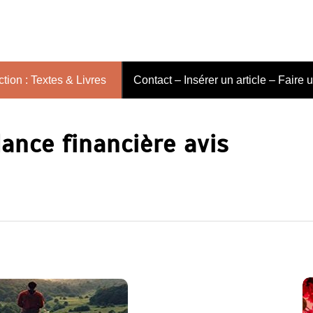
tion : Textes & Livres
Contact – Insérer un article – Faire 
ance financière avis