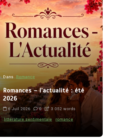
Dans
Romance
Romances – l’actualité : été
Dans
Thriller
2026
Le coupab
6 Juil 2026
0
3 052 words
de Clara 
littérature sentimentale
romance
8 Juil 2026