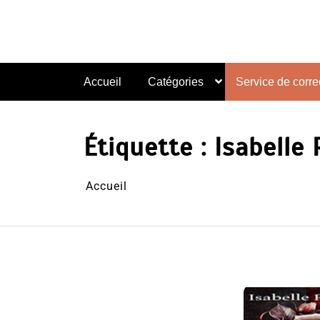
Aller
au
contenu
Accueil
Catégories
Service de correc
Étiquette :
Isabelle
Accueil