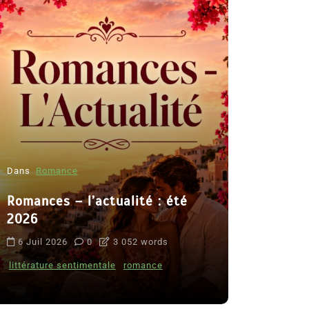
Dans
Romance
Romances – l’actualité : été
Dans
Thriller
2026
Le coupab
6 Juil 2026
0
3 052 words
de Clara 
littérature sentimentale
romance
8 Juil 2026