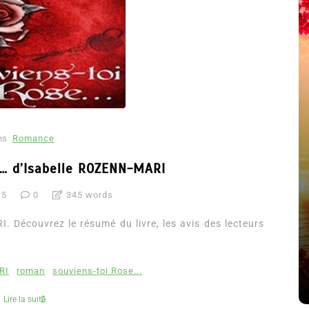
ns
Romance
e… d’Isabelle ROZENN-MARI
15
0
345 words
été
Dans
Thriller
 Découvrez le résumé du livre, les avis des lecteurs
Le coupable n’est pas Camille
de Clara Delcourt
RI
roman
souviens-toi Rose...
8 Juil 2026
0
4 779 words
Lire la suite