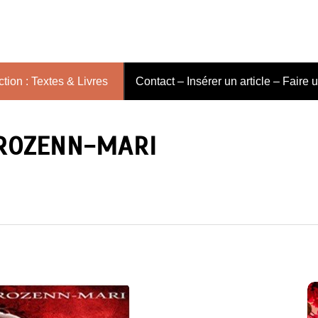
tion : Textes & Livres
Contact – Insérer un article – Faire 
 ROZENN-MARI