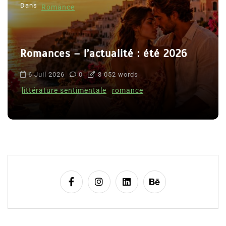
Dans
Romance
Romances – l’actualité : été 2026
6 Juil 2026
0
3 052 words
littérature sentimentale
romance