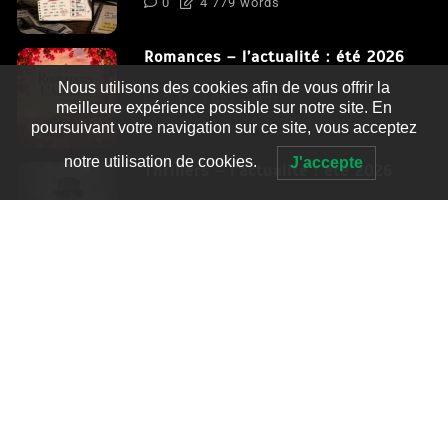
0
4 779 words
Romances – l’actualité : été 2026
Nous utilisons des cookies afin de vous offrir la
0
3 052 words
meilleure expérience possible sur notre site. En
poursuivant votre navigation sur ce site, vous acceptez
notre utilisation de cookies.
J'accepte
Thrillers – l’actualité : été 2026
0
2 995 words
Fièrement propulsé par WordPress
|
postmagthemes.com
|
Détails du thème
|
Context Blog