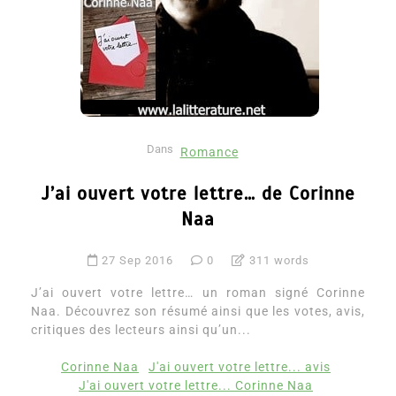
Dans
Romance
J’ai ouvert votre lettre… de Corinne
Naa
27 Sep 2016
0
311 words
J’ai ouvert votre lettre… un roman signé Corinne
Naa. Découvrez son résumé ainsi que les votes, avis,
critiques des lecteurs ainsi qu’un...
Corinne Naa
J'ai ouvert votre lettre... avis
J'ai ouvert votre lettre... Corinne Naa