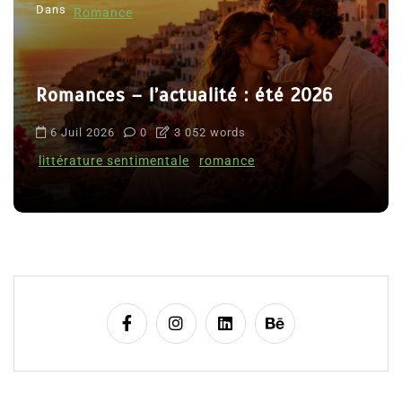
Dans
Romance
Romances – l’actualité : été 2026
6 Juil 2026
0
3 052 words
littérature sentimentale
romance