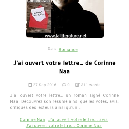
Dans
Romance
J’ai ouvert votre lettre… de Corinne
Naa
27 Sep 2016
0
311 words
J’ai ouvert votre lettre… un roman signé Corinne
Naa. Découvrez son résumé ainsi que les votes, avis,
critiques des lecteurs ainsi qu’un...
Corinne Naa
J'ai ouvert votre lettre... avis
J'ai ouvert votre lettre... Corinne Naa