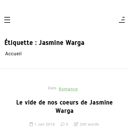
Aller
au
contenu
Étiquette :
Jasmine Warga
Accueil
Dans
Romance
Le vide de nos coeurs de Jasmine
Warga
1 Jan 2016
0
260 words