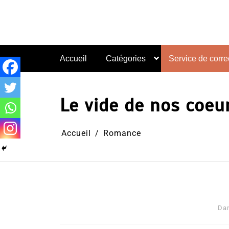
Aller
au
contenu
Accueil
Catégories
Service de correc
Le vide de nos coeu
Accueil
Romance
Da