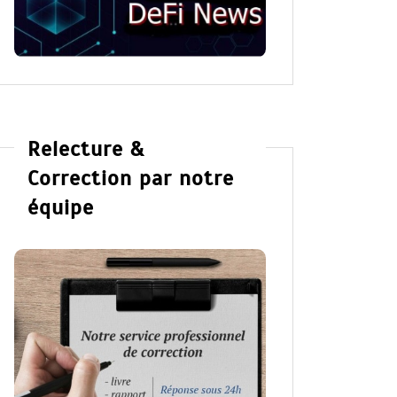
Windy City
Hannah 
Lire la suite
Lire la su
Relecture &
Correction par notre
équipe