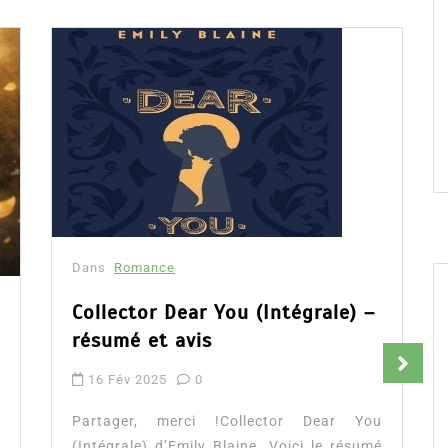
Dans
Romance
Collector Dear You (Intégrale) –
résumé et avis
16 Fév 2025
0
Partager, merci !Collector Dear You
(Intégrale) d’Emily Blaine. Voici le résumé