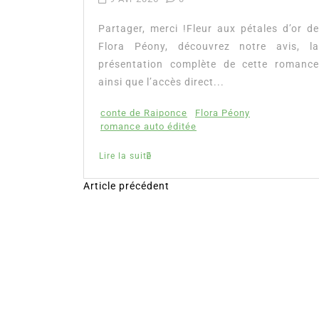
tualité :
es à lire
Partager, merci !Fleur aux pétales d’or de
mour, les
Flora Péony, découvrez notre avis, la
présentation complète de cette romance
ainsi que l’accès direct...
conte de Raiponce
Flora Péony
romance auto éditée
Lire la suite
Article précédent
N
a
v
i
g
a