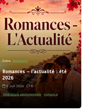
Dans
Romance
Romances – l’actualité : été
Dans
Thriller
2026
Le coupab
6 Juil 2026
0
de Clara 
littérature sentimentale
romance
8 Juil 2026