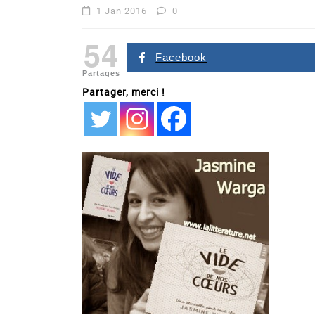
1 Jan 2016
0
54
Facebook
Partages
Partager, merci !
Dans
Romance
Romances – l’actualité : 
2026
6 Juil 2026
0
littérature sentimentale
romance