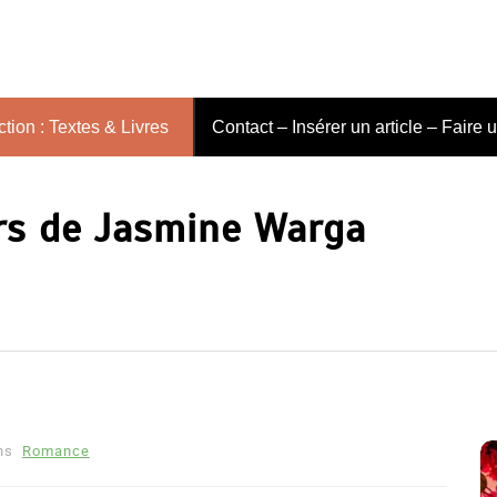
tion : Textes & Livres
Contact – Insérer un article – Faire 
rs de Jasmine Warga
ns
Romance