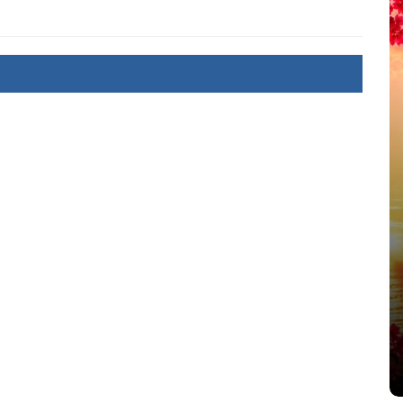
été
Dans
Thriller
Le coupable n’est pas Camille
de Clara Delcourt
8 Juil 2026
0