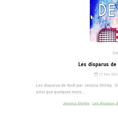
Da
Les disparus de 
Dans
Romance
17 Fév 201
Romances – l’actualité : 
2026
Les disparus de Noël par Jessica Shirley. V
ainsi que quelques mots...
6 Juil 2026
0
3 052 words
littérature sentimentale
romance
Jessica Shirley
Les disparus d