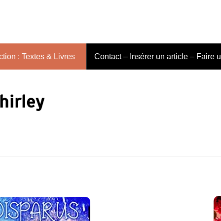
tion : Textes & Livres
Contact – Insérer un article – Faire 
hirley