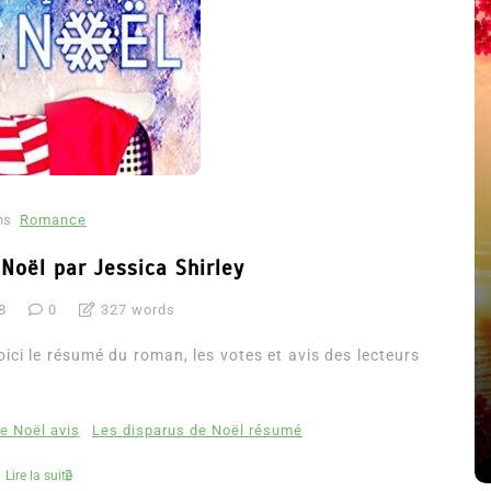
ns
Romance
Noël par Jessica Shirley
8
0
327 words
été
Dans
Thriller
oici le résumé du roman, les votes et avis des lecteurs
Le coupable n’est pas Camille
de Clara Delcourt
e Noël avis
Les disparus de Noël résumé
8 Juil 2026
0
4 779 words
Lire la suite