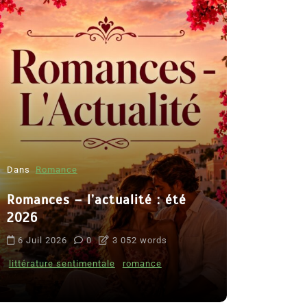
Dans
Romance
Romances – l’actualité : été
Dans
Thriller
2026
Le coupab
6 Juil 2026
0
3 052 words
de Clara 
littérature sentimentale
romance
8 Juil 2026