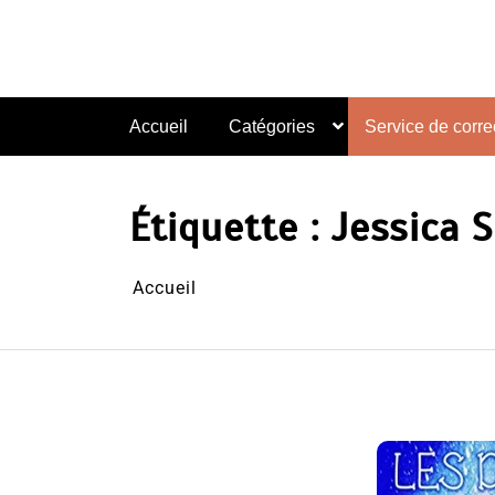
Aller
au
contenu
Accueil
Catégories
Service de correc
Étiquette :
Jessica S
Accueil