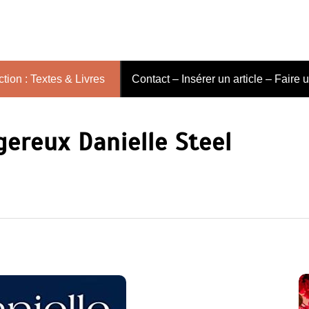
tion : Textes & Livres
Contact – Insérer un article – Faire 
gereux Danielle Steel