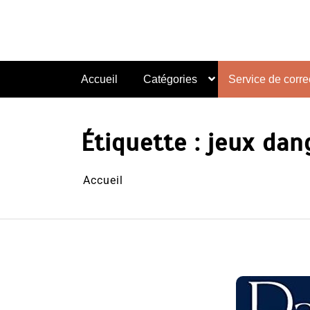
Aller
au
contenu
Accueil
Catégories
Service de correc
Étiquette :
jeux dan
Accueil