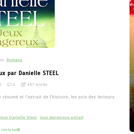
ns
Romans
ux par Danielle STEEL
0
0
457 words
été
Dans
Thriller
résumé et l’extrait de l’histoire, les avis des lecteurs
Le coupable n’est pas Camille
de Clara Delcourt
reux Danielle Steel
jeux dangereux extrait
8 Juil 2026
0
4 779 words
Lire la suite