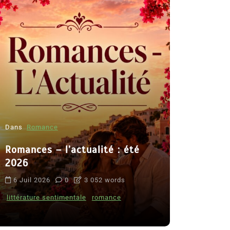
Dans
Romance
Romances – l’actualité : été
Dans
Thriller
2026
Le coupab
6 Juil 2026
0
3 052 words
de Clara 
littérature sentimentale
romance
8 Juil 2026