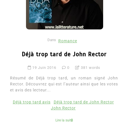
Dans
Romance
Déjà trop tard de John Rector
19 Juin 2016
0
381 words
Résumé de Déjà trop tard, un roman signé John
Rector. Découvrez qui est l’auteur ainsi que les votes
et avis des lecteur...
Déjà trop tard avis
Déjà trop tard de John Rector
John Rector
Lire la suite